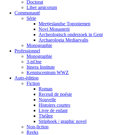
Doctorat
Liber amicorum
Communauté
Série
Meetjeslandse Toponiemen
Novi Monasterii
Archeologisch onderzoek in Gent
Archaeologia Mediaevalis
Monographie
Professionnel
Monographie
3-isOne
Itinera Institute
Kenniscentrum WWZ
Auto-édition
Fiction
Roman
Receuil de poésie
Nouvelle
Histoires courtes
Livre de enfant
Théâtre
Stripboek / graphic novel
Non-fiction
Reeks