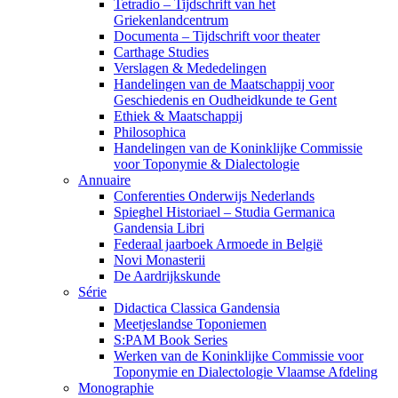
Tetradio – Tijdschrift van het
Griekenlandcentrum
Documenta – Tijdschrift voor theater
Carthage Studies
Verslagen & Mededelingen
Handelingen van de Maatschappij voor
Geschiedenis en Oudheidkunde te Gent
Ethiek & Maatschappij
Philosophica
Handelingen van de Koninklijke Commissie
voor Toponymie & Dialectologie
Annuaire
Conferenties Onderwijs Nederlands
Spieghel Historiael – Studia Germanica
Gandensia Libri
Federaal jaarboek Armoede in België
Novi Monasterii
De Aardrijkskunde
Série
Didactica Classica Gandensia
Meetjeslandse Toponiemen
S:PAM Book Series
Werken van de Koninklijke Commissie voor
Toponymie en Dialectologie Vlaamse Afdeling
Monographie