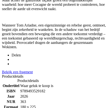
Maar achter de glanzende façade groeit een ongemakkelijke
waarheid: hoe meer Cocagne de wereld probeert te controleren, hoe
sneller de aarde uit evenwicht raakt.
Wanneer Tom Ariadne, een eigenzinnnige en rebelse geest, ontmoet,
begint zijn zekerheid te wankelen. In de schaduw van het bedrijf
groeit bovendien een beweging die een andere toekomst verdedigt –
een toekomst gebaseerd op wereldburgerschap, rechtvaardigheid en
wijsheid. Provocatief dragen de aanhangers de geuzennaam
Wokisten.
Delen
Bekijk een fragment
Productdetails
Productdetails
Ondertitel
Waar geluk te koop is
ISBN
9789493529182
Jaar
2026
NUR
363
Formaat
180 x 225