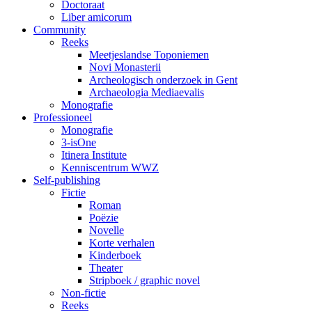
Doctoraat
Liber amicorum
Community
Reeks
Meetjeslandse Toponiemen
Novi Monasterii
Archeologisch onderzoek in Gent
Archaeologia Mediaevalis
Monografie
Professioneel
Monografie
3-isOne
Itinera Institute
Kenniscentrum WWZ
Self-publishing
Fictie
Roman
Poëzie
Novelle
Korte verhalen
Kinderboek
Theater
Stripboek / graphic novel
Non-fictie
Reeks