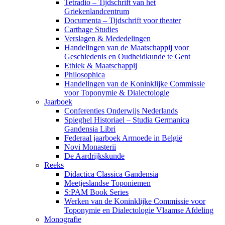
Tetradio – Tijdschrift van het
Griekenlandcentrum
Documenta – Tijdschrift voor theater
Carthage Studies
Verslagen & Mededelingen
Handelingen van de Maatschappij voor
Geschiedenis en Oudheidkunde te Gent
Ethiek & Maatschappij
Philosophica
Handelingen van de Koninklijke Commissie
voor Toponymie & Dialectologie
Jaarboek
Conferenties Onderwijs Nederlands
Spieghel Historiael – Studia Germanica
Gandensia Libri
Federaal jaarboek Armoede in België
Novi Monasterii
De Aardrijkskunde
Reeks
Didactica Classica Gandensia
Meetjeslandse Toponiemen
S:PAM Book Series
Werken van de Koninklijke Commissie voor
Toponymie en Dialectologie Vlaamse Afdeling
Monografie