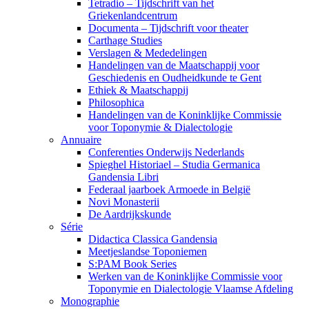
Tetradio – Tijdschrift van het
Griekenlandcentrum
Documenta – Tijdschrift voor theater
Carthage Studies
Verslagen & Mededelingen
Handelingen van de Maatschappij voor
Geschiedenis en Oudheidkunde te Gent
Ethiek & Maatschappij
Philosophica
Handelingen van de Koninklijke Commissie
voor Toponymie & Dialectologie
Annuaire
Conferenties Onderwijs Nederlands
Spieghel Historiael – Studia Germanica
Gandensia Libri
Federaal jaarboek Armoede in België
Novi Monasterii
De Aardrijkskunde
Série
Didactica Classica Gandensia
Meetjeslandse Toponiemen
S:PAM Book Series
Werken van de Koninklijke Commissie voor
Toponymie en Dialectologie Vlaamse Afdeling
Monographie