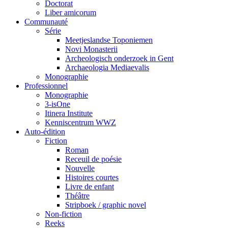
Doctorat
Liber amicorum
Communauté
Série
Meetjeslandse Toponiemen
Novi Monasterii
Archeologisch onderzoek in Gent
Archaeologia Mediaevalis
Monographie
Professionnel
Monographie
3-isOne
Itinera Institute
Kenniscentrum WWZ
Auto-édition
Fiction
Roman
Receuil de poésie
Nouvelle
Histoires courtes
Livre de enfant
Théâtre
Stripboek / graphic novel
Non-fiction
Reeks