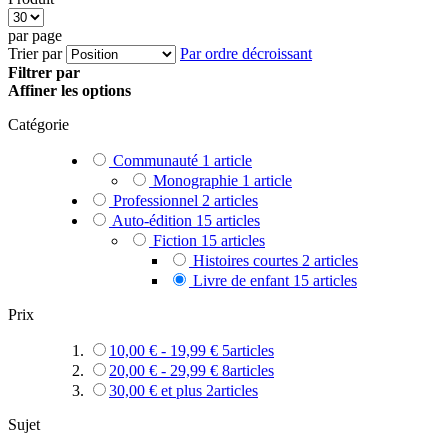
par page
Trier par
Par ordre décroissant
Filtrer par
Affiner les options
Catégorie
Communauté
1
article
Monographie
1
article
Professionnel
2
articles
Auto-édition
15
articles
Fiction
15
articles
Histoires courtes
2
articles
Livre de enfant
15
articles
Prix
10,00 €
-
19,99 €
5
articles
20,00 €
-
29,99 €
8
articles
30,00 €
et plus
2
articles
Sujet