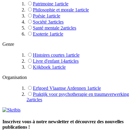
Patrimoine
1
article
Philosophie et morale
1
article
Poésie
1
article
Société
3
articles
Santé mentale
2
articles
Esoterie
1
article
Genre
Histoires courtes
1
article
Livre d'enfant
14
articles
Kijkboek
1
article
Organisation
Erfgoed Vlaamse Ardennen
1
article
Praktijk voor psychotherapie en traumaverwerking
2
articles
Inscrivez vous à notre newsletter et découvrez des nouvelles
publications !