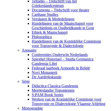
Tetradio – Tijdschrift van het
Griekenlandcentrum
Documenta – Tijdschrift voor theater
Carthage Studies
Verslagen & Mededelingen
Handelingen van de Maatschappij voor
Geschiedenis en Oudheidkunde te Gent
Ethiek & Maatschappij
Philosophica
Handelingen van de Koninklijke Commissie
voor Toponymie & Dialectologie
Annuaire
Conferenties Onderwijs Nederlands
Spieghel Historiael – Studia Germanica
Gandensia Libri
Federaal jaarboek Armoede in België
Novi Monasterii
De Aardrijkskunde
Série
Didactica Classica Gandensia
Meetjeslandse Toponiemen
S:PAM Book Series
Werken van de Koninklijke Commissie voor
Toponymie en Dialectologie Vlaamse Afdeling
Monographie