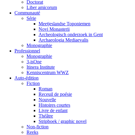
Doctorat
Liber amicorum
Communauté
Série
Meetjeslandse Toponiemen
Novi Monasterii
Archeologisch onderzoek in Gent
Archaeologia Mediaevalis
Monographie
Professionnel
Monographie
3-isOne
Itinera Institute
Kenniscentrum WWZ
Auto-édition
Fiction
Roman
Receuil de poésie
Nouvelle
Histoires courtes
Livre de enfant
Théâtre
Stripboek / graphic novel
Non-fiction
Reeks