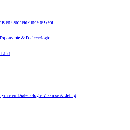
nis en Oudheidkunde te Gent
Toponymie & Dialectologie
 Libri
ymie en Dialectologie Vlaamse Afdeling