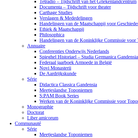
Tetradio – Tijdschrift van het Griekenlandcentrum
Documenta – Tijdschrift voor theater
Carthage Studies
Verslagen & Mededelingen
Handelingen van de Maatschappij voor Geschiede
Ethiek & Maatschappij
Philosophica
Handelingen van de Koninklijke Commissie voor 
Annuaire
Conferenties Onderwijs Nederlands
Spieghel Historiael – Studia Germanica Gandensia
Federaal jaarboek Armoede in België
Novi Monasterii
De Aardrijkskunde
Série
Didactica Classica Gandensia
Meetjeslandse Toponiemen
S:PAM Book Series
Werken van de Koninklijke Commissie voor Topon
Monographie
Doctorat
Liber amicorum
Communauté
Série
Meetjeslandse Toponiemen