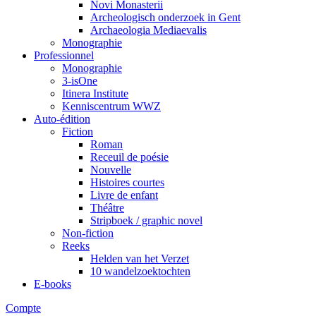
Novi Monasterii
Archeologisch onderzoek in Gent
Archaeologia Mediaevalis
Monographie
Professionnel
Monographie
3-isOne
Itinera Institute
Kenniscentrum WWZ
Auto-édition
Fiction
Roman
Receuil de poésie
Nouvelle
Histoires courtes
Livre de enfant
Théâtre
Stripboek / graphic novel
Non-fiction
Reeks
Helden van het Verzet
10 wandelzoektochten
E-books
Compte