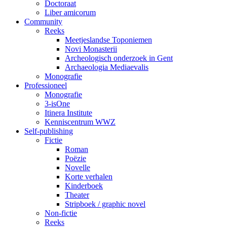
Doctoraat
Liber amicorum
Community
Reeks
Meetjeslandse Toponiemen
Novi Monasterii
Archeologisch onderzoek in Gent
Archaeologia Mediaevalis
Monografie
Professioneel
Monografie
3-isOne
Itinera Institute
Kenniscentrum WWZ
Self-publishing
Fictie
Roman
Poëzie
Novelle
Korte verhalen
Kinderboek
Theater
Stripboek / graphic novel
Non-fictie
Reeks