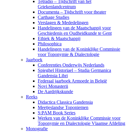
Tetradio – Tijdschrift van het
Griekenlandcentrum
Documenta – Tijdschrift voor theater
Carthage Studies
Verslagen & Mededelingen
Handelingen van de Maatschappij voor
Geschiedenis en Oudheidkunde te Gent
Ethiek & Maatschappij
Philosophica
Handelingen van de Koninklijke Commissie
voor Toponymie & Dialectologie
Jaarboek
Conferenties Onderwijs Nederlands
Spieghel Historiael – Studia Germanica
Gandensia Libri
Federaal jaarboek Armoede in België
Novi Monasterii
De Aardrijkskunde
Reeks
Didactica Classica Gandensia
Meetjeslandse Toponiemen
S:PAM Book Series
Werken van de Koninklijke Commissie voor
Toponymie en Dialectologie Vlaamse Afdeling
Monografie