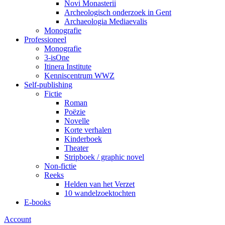
Novi Monasterii
Archeologisch onderzoek in Gent
Archaeologia Mediaevalis
Monografie
Professioneel
Monografie
3-isOne
Itinera Institute
Kenniscentrum WWZ
Self-publishing
Fictie
Roman
Poëzie
Novelle
Korte verhalen
Kinderboek
Theater
Stripboek / graphic novel
Non-fictie
Reeks
Helden van het Verzet
10 wandelzoektochten
E-books
Account