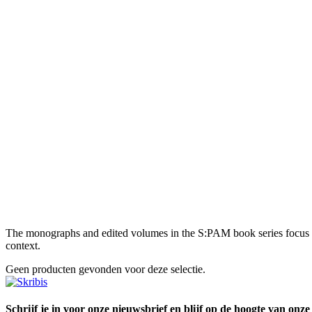
The monographs and edited volumes in the S:PAM book series focus not 
context.
Geen producten gevonden voor deze selectie.
Schrijf je in voor onze nieuwsbrief en blijf op de hoogte van onze 