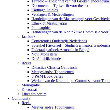
Tetradio – Tijdschrift van het Griekenlandcentrum
Documenta – Tijdschrift voor theater
Carthage Studies
Verslagen & Mededelingen
Handelingen van de Maatschappij voor Geschiede
Ethiek & Maatschappij
Philosophica
Handelingen van de Koninklijke Commissie voor 
Jaarboek
Conferenties Onderwijs Nederlands
Spieghel Historiael – Studia Germanica Gandensia
Federaal jaarboek Armoede in België
Novi Monasterii
De Aardrijkskunde
Reeks
Didactica Classica Gandensia
Meetjeslandse Toponiemen
S:PAM Book Series
Werken van de Koninklijke Commissie voor Topon
Monografie
Doctoraat
Liber amicorum
Community
Reeks
Meetjeslandse Toponiemen