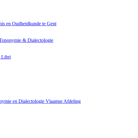
nis en Oudheidkunde te Gent
Toponymie & Dialectologie
 Libri
ymie en Dialectologie Vlaamse Afdeling