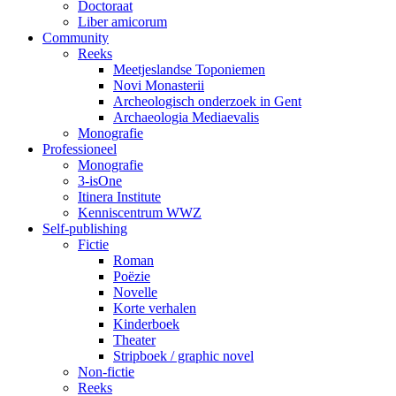
Doctoraat
Liber amicorum
Community
Reeks
Meetjeslandse Toponiemen
Novi Monasterii
Archeologisch onderzoek in Gent
Archaeologia Mediaevalis
Monografie
Professioneel
Monografie
3-isOne
Itinera Institute
Kenniscentrum WWZ
Self-publishing
Fictie
Roman
Poëzie
Novelle
Korte verhalen
Kinderboek
Theater
Stripboek / graphic novel
Non-fictie
Reeks