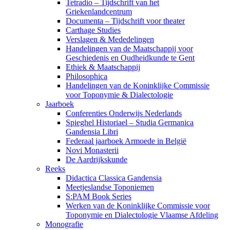
Tetradio – Tijdschrift van het
Griekenlandcentrum
Documenta – Tijdschrift voor theater
Carthage Studies
Verslagen & Mededelingen
Handelingen van de Maatschappij voor
Geschiedenis en Oudheidkunde te Gent
Ethiek & Maatschappij
Philosophica
Handelingen van de Koninklijke Commissie
voor Toponymie & Dialectologie
Jaarboek
Conferenties Onderwijs Nederlands
Spieghel Historiael – Studia Germanica
Gandensia Libri
Federaal jaarboek Armoede in België
Novi Monasterii
De Aardrijkskunde
Reeks
Didactica Classica Gandensia
Meetjeslandse Toponiemen
S:PAM Book Series
Werken van de Koninklijke Commissie voor
Toponymie en Dialectologie Vlaamse Afdeling
Monografie