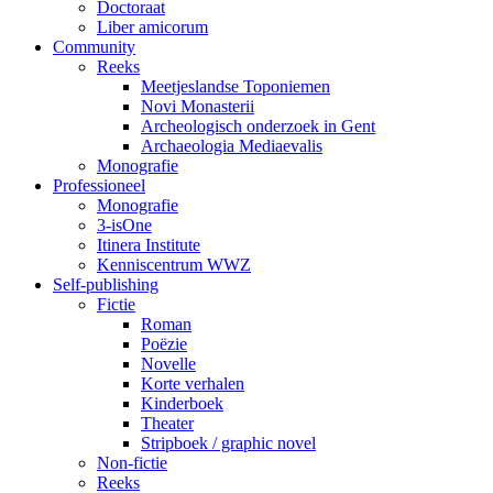
Doctoraat
Liber amicorum
Community
Reeks
Meetjeslandse Toponiemen
Novi Monasterii
Archeologisch onderzoek in Gent
Archaeologia Mediaevalis
Monografie
Professioneel
Monografie
3-isOne
Itinera Institute
Kenniscentrum WWZ
Self-publishing
Fictie
Roman
Poëzie
Novelle
Korte verhalen
Kinderboek
Theater
Stripboek / graphic novel
Non-fictie
Reeks