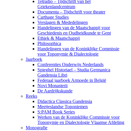
Tetradio – Tijdschrift van het
Griekenlandcentrum
Documenta – Tijdschrift voor theater
Carthage Studies
Verslagen & Mededelingen
Handelingen van de Maatschappij voor
Geschiedenis en Oudheidkunde te Gent
Ethiek & Maatschappij
Philosophica
Handelingen van de Koninklijke Commissie
voor Toponymie & Dialectologie
Jaarboek
Conferenties Onderwijs Nederlands
Spieghel Historiael – Studia Germanica
Gandensia Libri
Federaal jaarboek Armoede in België
Novi Monasterii
De Aardrijkskunde
Reeks
Didactica Classica Gandensia
Meetjeslandse Toponiemen
S:PAM Book Series
Werken van de Koninklijke Commissie voor
Toponymie en Dialectologie Vlaamse Afdeling
Monografie