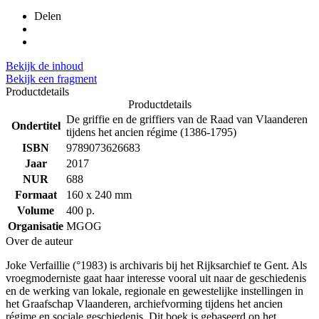
Delen
Bekijk de inhoud
Bekijk een fragment
Productdetails
Productdetails
De griffie en de griffiers van de Raad van Vlaanderen
Ondertitel
tijdens het ancien régime (1386-1795)
ISBN
9789073626683
Jaar
2017
NUR
688
Formaat
160 x 240 mm
Volume
400 p.
Organisatie
MGOG
Over de auteur
Joke Verfaillie (°1983) is archivaris bij het Rijksarchief te Gent. Als
vroegmoderniste gaat haar interesse vooral uit naar de geschiedenis
en de werking van lokale, regionale en gewestelijke instellingen in
het Graafschap Vlaanderen, archiefvorming tijdens het ancien
régime en sociale geschiedenis. Dit boek is gebaseerd op het