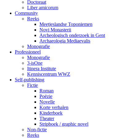
Doctoraat
Liber amicorum
Community
Reeks
Meetjeslandse Toponiemen
Novi Monasterii
Archeologisch onderzoek in Gent
Archaeologia Mediaevalis
Monografie
Professioneel
Monografie
3-isOne
Itinera Institute
Kenniscentrum WWZ
Self-publishing
Fictie
Roman
Poëzie
Novelle
Korte verhalen
Kinderboek
Theater
Stripboek / graphic novel
Non-fictie
Reeks