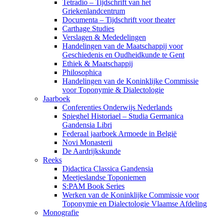
Tetradio – Tijdschrift van het
Griekenlandcentrum
Documenta – Tijdschrift voor theater
Carthage Studies
Verslagen & Mededelingen
Handelingen van de Maatschappij voor
Geschiedenis en Oudheidkunde te Gent
Ethiek & Maatschappij
Philosophica
Handelingen van de Koninklijke Commissie
voor Toponymie & Dialectologie
Jaarboek
Conferenties Onderwijs Nederlands
Spieghel Historiael – Studia Germanica
Gandensia Libri
Federaal jaarboek Armoede in België
Novi Monasterii
De Aardrijkskunde
Reeks
Didactica Classica Gandensia
Meetjeslandse Toponiemen
S:PAM Book Series
Werken van de Koninklijke Commissie voor
Toponymie en Dialectologie Vlaamse Afdeling
Monografie