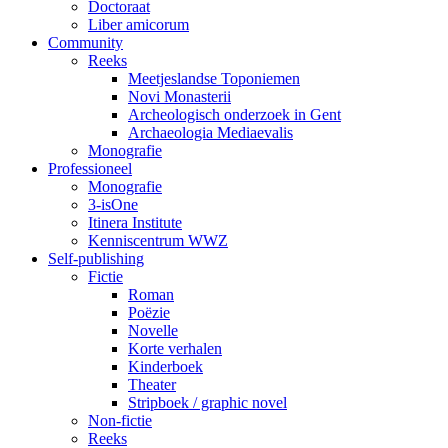
Doctoraat
Liber amicorum
Community
Reeks
Meetjeslandse Toponiemen
Novi Monasterii
Archeologisch onderzoek in Gent
Archaeologia Mediaevalis
Monografie
Professioneel
Monografie
3-isOne
Itinera Institute
Kenniscentrum WWZ
Self-publishing
Fictie
Roman
Poëzie
Novelle
Korte verhalen
Kinderboek
Theater
Stripboek / graphic novel
Non-fictie
Reeks