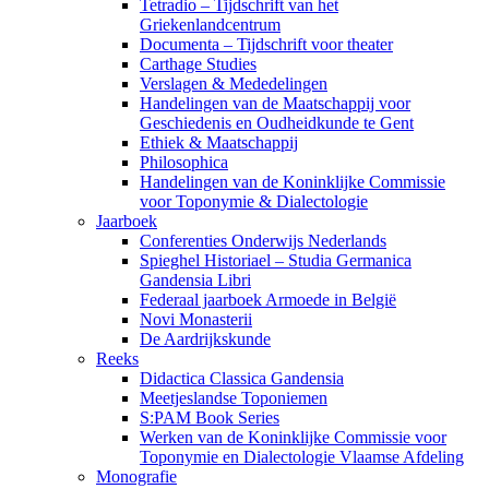
Tetradio – Tijdschrift van het
Griekenlandcentrum
Documenta – Tijdschrift voor theater
Carthage Studies
Verslagen & Mededelingen
Handelingen van de Maatschappij voor
Geschiedenis en Oudheidkunde te Gent
Ethiek & Maatschappij
Philosophica
Handelingen van de Koninklijke Commissie
voor Toponymie & Dialectologie
Jaarboek
Conferenties Onderwijs Nederlands
Spieghel Historiael – Studia Germanica
Gandensia Libri
Federaal jaarboek Armoede in België
Novi Monasterii
De Aardrijkskunde
Reeks
Didactica Classica Gandensia
Meetjeslandse Toponiemen
S:PAM Book Series
Werken van de Koninklijke Commissie voor
Toponymie en Dialectologie Vlaamse Afdeling
Monografie