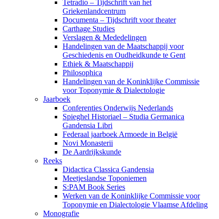
Tetradio – Tijdschrift van het
Griekenlandcentrum
Documenta – Tijdschrift voor theater
Carthage Studies
Verslagen & Mededelingen
Handelingen van de Maatschappij voor
Geschiedenis en Oudheidkunde te Gent
Ethiek & Maatschappij
Philosophica
Handelingen van de Koninklijke Commissie
voor Toponymie & Dialectologie
Jaarboek
Conferenties Onderwijs Nederlands
Spieghel Historiael – Studia Germanica
Gandensia Libri
Federaal jaarboek Armoede in België
Novi Monasterii
De Aardrijkskunde
Reeks
Didactica Classica Gandensia
Meetjeslandse Toponiemen
S:PAM Book Series
Werken van de Koninklijke Commissie voor
Toponymie en Dialectologie Vlaamse Afdeling
Monografie