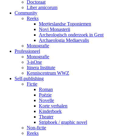
Doctoraat
Liber amicorum
Community
Reeks
Meetjeslandse Toponiemen
Novi Monasterii
Archeologisch onderzoek in Gent
Archaeologia Mediaevalis
Monografie
Professioneel
Monografie
3-isOne
Itinera Institute
Kenniscentrum WWZ
Self-publishing
Fictie
Roman
Poëzie
Novelle
Korte verhalen
Kinderboek
Theater
Stripboek / graphic novel
Non-fictie
Reeks