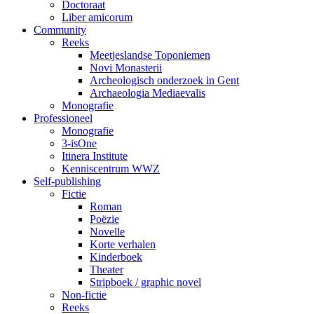
Doctoraat
Liber amicorum
Community
Reeks
Meetjeslandse Toponiemen
Novi Monasterii
Archeologisch onderzoek in Gent
Archaeologia Mediaevalis
Monografie
Professioneel
Monografie
3-isOne
Itinera Institute
Kenniscentrum WWZ
Self-publishing
Fictie
Roman
Poëzie
Novelle
Korte verhalen
Kinderboek
Theater
Stripboek / graphic novel
Non-fictie
Reeks