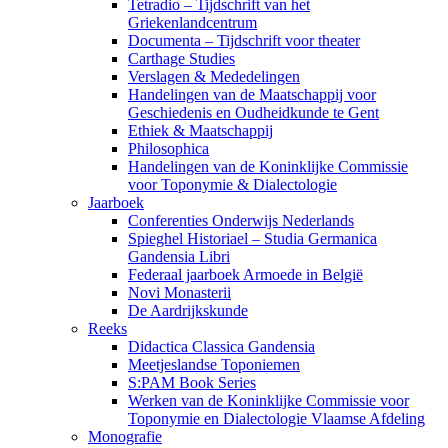
Tetradio – Tijdschrift van het
Griekenlandcentrum
Documenta – Tijdschrift voor theater
Carthage Studies
Verslagen & Mededelingen
Handelingen van de Maatschappij voor
Geschiedenis en Oudheidkunde te Gent
Ethiek & Maatschappij
Philosophica
Handelingen van de Koninklijke Commissie
voor Toponymie & Dialectologie
Jaarboek
Conferenties Onderwijs Nederlands
Spieghel Historiael – Studia Germanica
Gandensia Libri
Federaal jaarboek Armoede in België
Novi Monasterii
De Aardrijkskunde
Reeks
Didactica Classica Gandensia
Meetjeslandse Toponiemen
S:PAM Book Series
Werken van de Koninklijke Commissie voor
Toponymie en Dialectologie Vlaamse Afdeling
Monografie