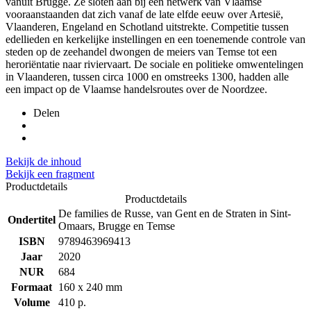
vanuit Brugge. Ze sloten aan bij een netwerk van Vlaamse
vooraanstaanden dat zich vanaf de late elfde eeuw over Artesië,
Vlaanderen, Engeland en Schotland uitstrekte. Competitie tussen
edellieden en kerkelijke instellingen en een toenemende controle van
steden op de zeehandel dwongen de meiers van Temse tot een
heroriëntatie naar riviervaart. De sociale en politieke omwentelingen
in Vlaanderen, tussen circa 1000 en omstreeks 1300, hadden alle
een impact op de Vlaamse handelsroutes over de Noordzee.
Delen
Bekijk de inhoud
Bekijk een fragment
Productdetails
Productdetails
De families de Russe, van Gent en de Straten in Sint-
Ondertitel
Omaars, Brugge en Temse
ISBN
9789463969413
Jaar
2020
NUR
684
Formaat
160 x 240 mm
Volume
410 p.