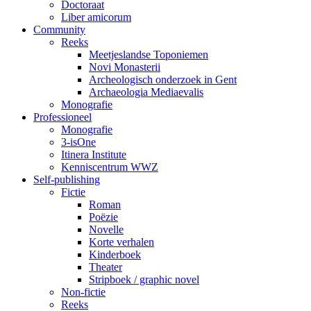
Doctoraat
Liber amicorum
Community
Reeks
Meetjeslandse Toponiemen
Novi Monasterii
Archeologisch onderzoek in Gent
Archaeologia Mediaevalis
Monografie
Professioneel
Monografie
3-isOne
Itinera Institute
Kenniscentrum WWZ
Self-publishing
Fictie
Roman
Poëzie
Novelle
Korte verhalen
Kinderboek
Theater
Stripboek / graphic novel
Non-fictie
Reeks