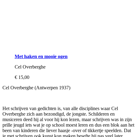
Met haken en mooie ogen
Cel Overberghe
€ 15,00
Cel Overberghe (Antwerpen 1937)
Het schrijven van gedichten is, van alle disciplines waar Cel
Overberghe zich aan bezondigd, de jongste. Schilderen en
musiceren deed hij al voor hij kon lezen, maar schrijven was in zijn
prille jeugd iets wat je op school moest leren en dus een blok aan het
been van kinderen die liever haasje -over of tikkertje speelden. Dat
je met schrijven ook kunst kon maken besefte hij pas veel later.