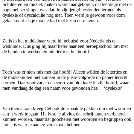
Schilderen en muziek maken waren aangeboren, dat leerde je met de
paplepel, zo simpel was dat. In zijn jeugd bestonden termen als
dyslexie of dyscalculie nog niet. Toen werd je gewoon voor dom
geklasseerd als je moeite had met lezen en rekenen.
Zelfs in het middelbaar werd hij gebuisd voor Nederlands en
wiskunde. Dus ging hij maar beter naar een beroepsschool om met
de handen te werken en minder met het hoofd.
Toch was er niets mis met dat hoofd! Alleen wilden de lettertjes en
de muzieknoten niet zomaar in de juiste volgorde op papier terecht
komen. Daarvoor zat er een soort van blokkade in zijn hoofd, waar
men vandaag de dag een naam voor gevonden hee : ‘dyslexie’.
Van toen af aan kreeg Cel ook de smaak te pakken om met woorden
aan ’t werk te gaan. Hij bese e al vlug dat schrij outen verbeterd
kunnen worden, maar dat goochelen met woorden en begrippen ook
kunst is waar je aanleg voor moet hebben.