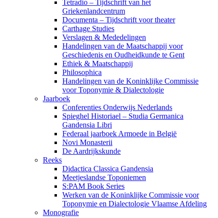
Tetradio – Tijdschrift van het
Griekenlandcentrum
Documenta – Tijdschrift voor theater
Carthage Studies
Verslagen & Mededelingen
Handelingen van de Maatschappij voor
Geschiedenis en Oudheidkunde te Gent
Ethiek & Maatschappij
Philosophica
Handelingen van de Koninklijke Commissie
voor Toponymie & Dialectologie
Jaarboek
Conferenties Onderwijs Nederlands
Spieghel Historiael – Studia Germanica
Gandensia Libri
Federaal jaarboek Armoede in België
Novi Monasterii
De Aardrijkskunde
Reeks
Didactica Classica Gandensia
Meetjeslandse Toponiemen
S:PAM Book Series
Werken van de Koninklijke Commissie voor
Toponymie en Dialectologie Vlaamse Afdeling
Monografie