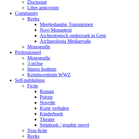
Doctoraat
Liber amicorum
Community
Reeks
Meetjeslandse Toponiemen
Novi Monasterii
Archeologisch onderzoek in Gent
Archaeologia Mediaevalis
Monografie
Professioneel
Monografie
3-isOne
Itinera Institute
Kenniscentrum WWZ
Self-publishing
Fictie
Roman
Poëzie
Novelle
Korte verhalen
Kinderboek
Theater
Stripboek / graphic novel
Non-fictie
Reeks