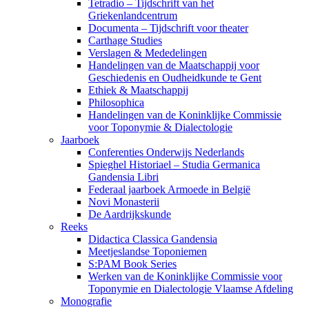
Tetradio – Tijdschrift van het
Griekenlandcentrum
Documenta – Tijdschrift voor theater
Carthage Studies
Verslagen & Mededelingen
Handelingen van de Maatschappij voor
Geschiedenis en Oudheidkunde te Gent
Ethiek & Maatschappij
Philosophica
Handelingen van de Koninklijke Commissie
voor Toponymie & Dialectologie
Jaarboek
Conferenties Onderwijs Nederlands
Spieghel Historiael – Studia Germanica
Gandensia Libri
Federaal jaarboek Armoede in België
Novi Monasterii
De Aardrijkskunde
Reeks
Didactica Classica Gandensia
Meetjeslandse Toponiemen
S:PAM Book Series
Werken van de Koninklijke Commissie voor
Toponymie en Dialectologie Vlaamse Afdeling
Monografie