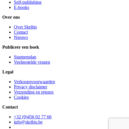
Self-publishing
E-books
Over ons
Over Skribis
Contact
Nieuws
Publiceer een boek
Stappenplan
Veelgestelde vragen
Legal
Verkoopsvoorwaarden
Privacy disclaimer
Verzending en retours
Cookies
Contact
+32 (0)456 02 77 66
info@skribis.be