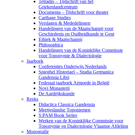
Tetradio – Tijdschrift van het
Griekenlandcentrum
Documenta – Tijdschrift voor theater
Carthage Studies
Verslagen & Mededelingen
Handelingen van de Maatschappij voor
Geschiedenis en Oudheidkunde te Gent
Ethiek & Maatschappij
Philosophica
Handelingen van de Koninklijke Commissie
voor Toponymie & Dialectologie
Jaarboek
Conferenties Onderwijs Nederlands
Spieghel Historiael – Studia Germanica
Gandensia Libri
Federaal jaarboek Armoede in België
Novi Monasterii
De Aardrijkskunde
Reeks
Didactica Classica Gandensia
Meetjeslandse Toponiemen
S:PAM Book Series
Werken van de Koninklijke Commissie voor
Toponymie en Dialectologie Vlaamse Afdeling
Monografie