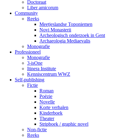
Doctoraat
Liber amicorum
Community
Reeks
Meetjeslandse Toponiemen
Novi Monasterii
Archeologisch onderzoek in Gent
Archaeologia Mediaevalis
Monografie
Professioneel
Monografie
3-isOne
Itinera Institute
Kenniscentrum WWZ
Self-publishing
Fictie
Roman
Poëzie
Novelle
Korte verhalen
Kinderboek
Theater
Stripboek / graphic novel
Non-fictie
Reeks