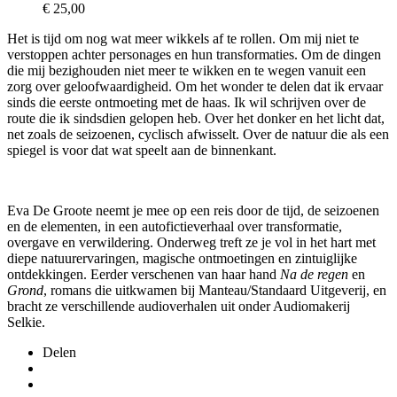
€ 25,00
Het is tijd om nog wat meer wikkels af te rollen. Om mij niet te
verstoppen achter personages en hun transformaties. Om de dingen
die mij bezighouden niet meer te wikken en te wegen vanuit een
zorg over geloofwaardigheid. Om het wonder te delen dat ik ervaar
sinds die eerste ontmoeting met de haas. Ik wil schrijven over de
route die ik sindsdien gelopen heb. Over het donker en het licht dat,
net zoals de seizoenen, cyclisch afwisselt. Over de natuur die als een
spiegel is voor dat wat speelt aan de binnenkant.
Eva De Groote neemt je mee op een reis door de tijd, de seizoenen
en de elementen, in een autofictieverhaal over transformatie,
overgave en verwildering. Onderweg treft ze je vol in het hart met
diepe natuurervaringen, magische ontmoetingen en zintuiglijke
ontdekkingen. Eerder verschenen van haar hand
Na de regen
en
Grond
, romans die uitkwamen bij Manteau/Standaard Uitgeverij, en
bracht ze verschillende audioverhalen uit onder Audiomakerij
Selkie.
Delen