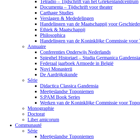
Tetradio – Tijdschrift van het Griekenlandcentrum
Documenta – Tijdschrift voor theater
Carthage Studies
Verslagen & Mededelingen
Handelingen van de Maatschappij voor Geschiede
Ethiek & Maatschappij
Philosophica
Handelingen van de Koninklijke Commissie voor 
Annuaire
Conferenties Onderwijs Nederlands
Spieghel Historiael – Studia Germanica Gandensia
Federaal jaarboek Armoede in België
Novi Monasterii
De Aardrijkskunde
Série
Didactica Classica Gandensia
Meetjeslandse Toponiemen
S:PAM Book Series
Werken van de Koninklijke Commissie voor Topon
Monographie
Doctorat
Liber amicorum
Communauté
Série
Meetjeslandse Toponiemen