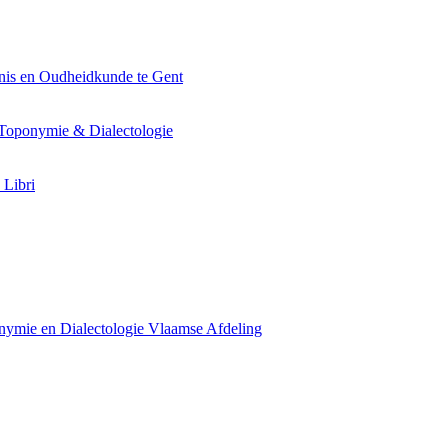
nis en Oudheidkunde te Gent
Toponymie & Dialectologie
 Libri
ymie en Dialectologie Vlaamse Afdeling