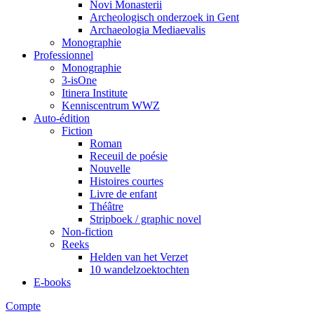
Novi Monasterii
Archeologisch onderzoek in Gent
Archaeologia Mediaevalis
Monographie
Professionnel
Monographie
3-isOne
Itinera Institute
Kenniscentrum WWZ
Auto-édition
Fiction
Roman
Receuil de poésie
Nouvelle
Histoires courtes
Livre de enfant
Théâtre
Stripboek / graphic novel
Non-fiction
Reeks
Helden van het Verzet
10 wandelzoektochten
E-books
Compte