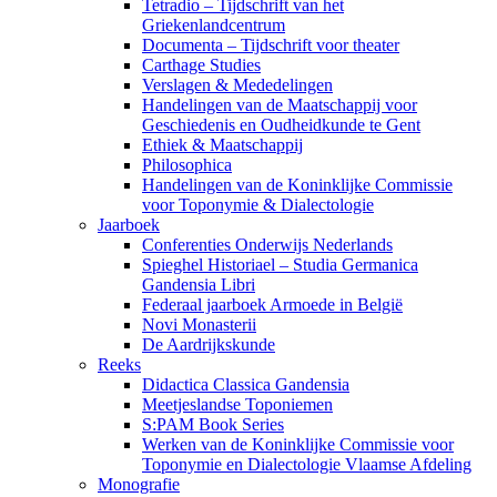
Tetradio – Tijdschrift van het
Griekenlandcentrum
Documenta – Tijdschrift voor theater
Carthage Studies
Verslagen & Mededelingen
Handelingen van de Maatschappij voor
Geschiedenis en Oudheidkunde te Gent
Ethiek & Maatschappij
Philosophica
Handelingen van de Koninklijke Commissie
voor Toponymie & Dialectologie
Jaarboek
Conferenties Onderwijs Nederlands
Spieghel Historiael – Studia Germanica
Gandensia Libri
Federaal jaarboek Armoede in België
Novi Monasterii
De Aardrijkskunde
Reeks
Didactica Classica Gandensia
Meetjeslandse Toponiemen
S:PAM Book Series
Werken van de Koninklijke Commissie voor
Toponymie en Dialectologie Vlaamse Afdeling
Monografie