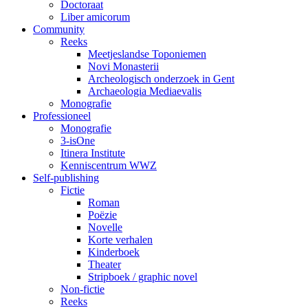
Doctoraat
Liber amicorum
Community
Reeks
Meetjeslandse Toponiemen
Novi Monasterii
Archeologisch onderzoek in Gent
Archaeologia Mediaevalis
Monografie
Professioneel
Monografie
3-isOne
Itinera Institute
Kenniscentrum WWZ
Self-publishing
Fictie
Roman
Poëzie
Novelle
Korte verhalen
Kinderboek
Theater
Stripboek / graphic novel
Non-fictie
Reeks